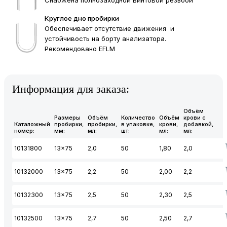
Снабжена полнозаходной винтовой резьбой
Круглое дно пробирки
Обеспечивает отсутствие движения и
устойчивость на борту анализатора.
Рекомендовано EFLM
Информация для заказа:
Объём
Размеры
Объём
Количество
Объём
крови с
Каталожный
пробирки,
пробирки,
в упаковке,
крови,
добавкой,
номер:
мм:
мл:
шт:
мл:
мл:
10131800
13x75
2,0
50
1,80
2,0
10132000
13x75
2,2
50
2,00
2,2
10132300
13x75
2,5
50
2,30
2,5
10132500
13x75
2,7
50
2,50
2,7