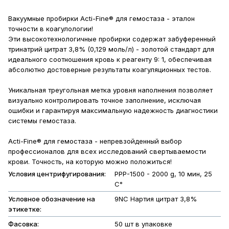
Вакуумные пробирки Acti-Fine® для гемостаза - эталон
точности в коагулологии!
Эти высокотехнологичные пробирки содержат забуференный
тринатрий цитрат 3,8% (0,129 моль/л) - золотой стандарт для
идеального соотношения кровь к реагенту 9: 1, обеспечивая
абсолютно достоверные результаты коагуляционных тестов.
Уникальная треугольная метка уровня наполнения позволяет
визуально контролировать точное заполнение, исключая
ошибки и гарантируя максимальную надежность диагностики
системы гемостаза.
Acti-Fine® для гемостаза - непревзойденный выбор
профессионалов для всех исследований свертываемости
крови. Точность, на которую можно положиться!
Условия центрифугирования:
РРР-1500 - 2000 g, 10 мин, 25
С°
Условное обозначение на
9NC Нартия цитрат 3,8%
этикетке:
Фасовка:
50 шт в упаковке