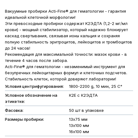
Вакуумные пробирки Acti-Fine® для гематологии - гарантия
идеальной клеточной морфологии!
Эти превосходные пробирки содержат K2ЭДТА (1,2-2 мг/мл
крови) - мощный стабилизатор, который надежно блокирует
каскад свертывания, связывая ионы кальция и сохраняя
полную стабильность эритроцитов, лейкоцитов и тромбоцитов
до 24 часов!
Рекомендация для максимальной точности: мазок крови - в
течение 4 часов после забора.
Acti-Fine® для гематологии - незаменимый инструмент для
безупречных лейкоцитарных формул и клеточных подсчетов.
Стабильность клеток, которой доверяют лаборатории!
Условия центрифугирования:
1800-2200 g, 10 мин, 25 С°
Условное обозначение на
К2Е с К2ЭДТА
этикетке:
Фасовка:
50 шт в упаковке
Размеры пробирки:
13х75 мм
13х100 мм
16х100 мм